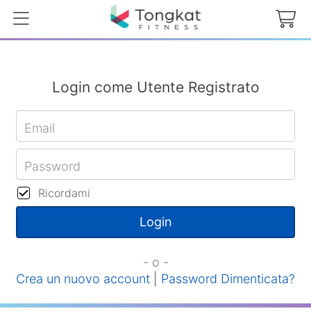
Login come Utente Registrato
Email
Password
Ricordami
- o -
Crea un nuovo account
|
Password Dimenticata?